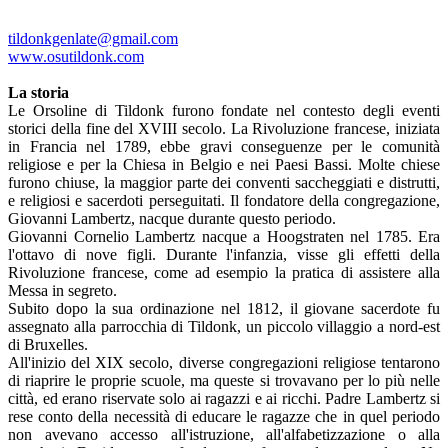
tildonkgenlate@gmail.com
www.osutildonk.com
La storia
Le Orsoline di Tildonk furono fondate nel contesto degli eventi
storici della fine del XVIII secolo. La Rivoluzione francese, iniziata
in Francia nel 1789, ebbe gravi conseguenze per le comunità
religiose e per la Chiesa in Belgio e nei Paesi Bassi. Molte chiese
furono chiuse, la maggior parte dei conventi saccheggiati e distrutti,
e religiosi e sacerdoti perseguitati. Il fondatore della congregazione,
Giovanni Lambertz, nacque durante questo periodo.
Giovanni Cornelio Lambertz nacque a Hoogstraten nel 1785. Era
l'ottavo di nove figli. Durante l'infanzia, visse gli effetti della
Rivoluzione francese, come ad esempio la pratica di assistere alla
Messa in segreto.
Subito dopo la sua ordinazione nel 1812, il giovane sacerdote fu
assegnato alla parrocchia di Tildonk, un piccolo villaggio a nord-est
di Bruxelles.
All'inizio del XIX secolo, diverse congregazioni religiose tentarono
di riaprire le proprie scuole, ma queste si trovavano per lo più nelle
città, ed erano riservate solo ai ragazzi e ai ricchi. Padre Lambertz si
rese conto della necessità di educare le ragazze che in quel periodo
non avevano accesso all'istruzione, all'alfabetizzazione o alla