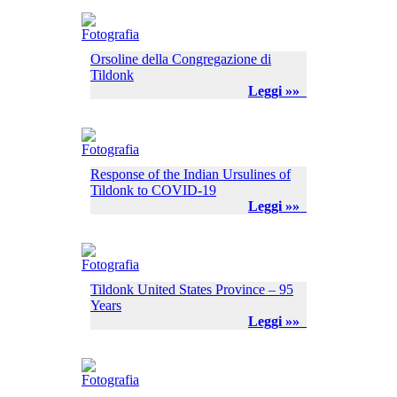
Orsoline della Congregazione di
Tildonk
Leggi »»
Response of the Indian Ursulines of
Tildonk to COVID-19
Leggi »»
Tildonk United States Province – 95
Years
Leggi »»