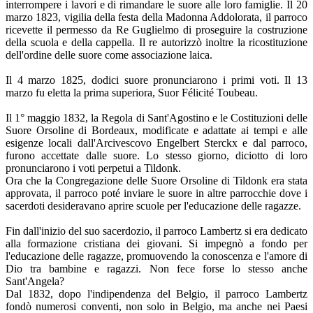
interrompere i lavori e di rimandare le suore alle loro famiglie. Il 20
marzo 1823, vigilia della festa della Madonna Addolorata, il parroco
ricevette il permesso da Re Guglielmo di proseguire la costruzione
della scuola e della cappella. Il re autorizzò inoltre la ricostituzione
dell'ordine delle suore come associazione laica.
Il 4 marzo 1825, dodici suore pronunciarono i primi voti. Il 13
marzo fu eletta la prima superiora, Suor Félicité Toubeau.
Il 1° maggio 1832, la Regola di Sant'Agostino e le Costituzioni delle
Suore Orsoline di Bordeaux, modificate e adattate ai tempi e alle
esigenze locali dall'Arcivescovo Engelbert Sterckx e dal parroco,
furono accettate dalle suore. Lo stesso giorno, diciotto di loro
pronunciarono i voti perpetui a Tildonk.
Ora che la Congregazione delle Suore Orsoline di Tildonk era stata
approvata, il parroco poté inviare le suore in altre parrocchie dove i
sacerdoti desideravano aprire scuole per l'educazione delle ragazze.
Fin dall'inizio del suo sacerdozio, il parroco Lambertz si era dedicato
alla formazione cristiana dei giovani. Si impegnò a fondo per
l'educazione delle ragazze, promuovendo la conoscenza e l'amore di
Dio tra bambine e ragazzi. Non fece forse lo stesso anche
Sant'Angela?
Dal 1832, dopo l'indipendenza del Belgio, il parroco Lambertz
fondò numerosi conventi, non solo in Belgio, ma anche nei Paesi