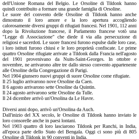
dell'Unione Romana del Belgio. Le Orsoline di Tildonk hanno
quindi contribuito a formare una grande famiglia di Orsoline.
Le suore del convento delle Orsoline di Tildonk hanno anche
dimostrato il loro amore e la loro apertura accogliendo
calorosamente diversi gruppi di rifugiati francesi. Nel 1901, 112 anni
dopo la Rivoluzione francese, il Parlamento francese votò una
"Legge di Associazione" che diede il via alla persecuzione di
religiosi e sacerdoti. Le suore francesi furono espulse dalle loro case,
i loro istituti furono chiusi e le loro proprietà confiscate. Le prime
quattro Orsoline rifugiate arrivate a Tildonk dalla Francia nell'agosto
del 1901 provenivano da Nuits-Saint-Georges. In ottobre e
novembre, ne arrivarono altre tre dallo stesso convento appartenente
alle Orsoline della Congregazione di Parigi.
Nel 1904 giunsero nuovi gruppi di suore Orsoline come rifugiate.
Il 25 luglio arrivarono nove Orsoline da Caen.
Il 6 agosto arrivarono sette Orsoline da Quintin.
Il 24 agosto arrivarono sette Orsoline da Tulle.
Il 24 dicembre arrivò un'Orsolina da Le Havre.
Diversi anni dopo, arrivò un'Orsolina da Auch.
Dall'inizio del XX secolo, le Orsoline di Tildonk hanno inviato le
loro consorelle anche in paesi lontani.
Nel 1903 quattro di loro lasciarono Tildonk per Ranchi, in India,
all'epoca parte dello Stato del Bengala. Oggi ci sono più di 805
Orsoline di Tildonk in 90 conventi in India.