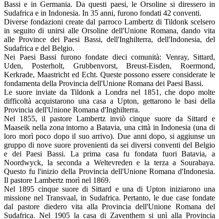
Bassi e in Germania. Da questi paesi, le Orsoline si diressero in
Sudafrica e in Indonesia. In 35 anni, furono fondati 42 conventi.
Diverse fondazioni create dal parroco Lambertz di Tildonk scelsero
in seguito di unirsi alle Orsoline dell'Unione Romana, dando vita
alle Province dei Paesi Bassi, dell'Inghilterra, dell'Indonesia, del
Sudafrica e del Belgio.
Nei Paesi Bassi furono fondate dieci comunità: Venray, Sittard,
Uden, Posterholt, Grubbenvorst, Breust-Eisden, Roermond,
Kerkrade, Maastricht ed Echt. Queste possono essere considerate le
fondamenta della Provincia dell'Unione Romana dei Paesi Bassi.
Le suore inviate da Tildonk a Londra nel 1851, che dopo molte
difficoltà acquistarono una casa a Upton, gettarono le basi della
Provincia dell'Unione Romana d'Inghilterra.
Nel 1855, il pastore Lambertz inviò cinque suore da Sittard e
Maaseik nella zona intorno a Batavia, una città in Indonesia (una di
loro morì poco dopo il suo arrivo). Due anni dopo, si aggiunse un
gruppo di nove suore provenienti da sei diversi conventi del Belgio
e dei Paesi Bassi. La prima casa fu fondata fuori Batavia, a
Noordwyck, la seconda a Weltevreden e la terza a Sourabaya.
Questo fu l'inizio della Provincia dell'Unione Romana d'Indonesia.
Il pastore Lambertz morì nel 1869.
Nel 1895 cinque suore di Sittard e una di Upton iniziarono una
missione nel Transvaal, in Sudafrica. Pertanto, le due case fondate
dal pastore diedero vita alla Provincia dell'Unione Romana del
Sudafrica. Nel 1905 la casa di Zaventhem si unì alla Provincia