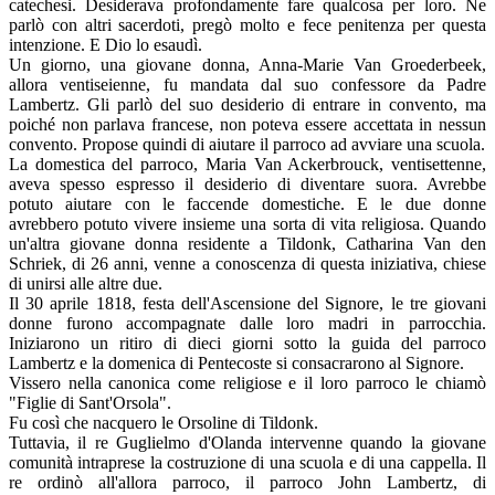
catechesi. Desiderava profondamente fare qualcosa per loro. Ne
parlò con altri sacerdoti, pregò molto e fece penitenza per questa
intenzione. E Dio lo esaudì.
Un giorno, una giovane donna, Anna-Marie Van Groederbeek,
allora ventiseienne, fu mandata dal suo confessore da Padre
Lambertz. Gli parlò del suo desiderio di entrare in convento, ma
poiché non parlava francese, non poteva essere accettata in nessun
convento. Propose quindi di aiutare il parroco ad avviare una scuola.
La domestica del parroco, Maria Van Ackerbrouck, ventisettenne,
aveva spesso espresso il desiderio di diventare suora. Avrebbe
potuto aiutare con le faccende domestiche. E le due donne
avrebbero potuto vivere insieme una sorta di vita religiosa. Quando
un'altra giovane donna residente a Tildonk, Catharina Van den
Schriek, di 26 anni, venne a conoscenza di questa iniziativa, chiese
di unirsi alle altre due.
Il 30 aprile 1818, festa dell'Ascensione del Signore, le tre giovani
donne furono accompagnate dalle loro madri in parrocchia.
Iniziarono un ritiro di dieci giorni sotto la guida del parroco
Lambertz e la domenica di Pentecoste si consacrarono al Signore.
Vissero nella canonica come religiose e il loro parroco le chiamò
"Figlie di Sant'Orsola".
Fu così che nacquero le Orsoline di Tildonk.
Tuttavia, il re Guglielmo d'Olanda intervenne quando la giovane
comunità intraprese la costruzione di una scuola e di una cappella. Il
re ordinò all'allora parroco, il parroco John Lambertz, di